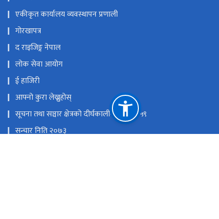
गोरखापत्र
द राइजिङ्ग नेपाल
लोक सेवा आयोग
ई हाजिरी
आफ्नो कुरा लेख्नुहोस्
सूचना तथा सञ्चार क्षेत्रको दीर्घकालीन नीति २०५९
सन्चार निति २०७३
राष्ट्रिय प्राकृतिक स्रोत तथा वित्त आयोग
धर्मपथ,काठमाडौँ
विज्ञापन: mgorkhapatra@gmail.com,०१–५३२७४९३, Online:
news.gorkhapatra@gmail.com, ग्राहक सेवा : ०१–५३२०६३८,
रिपोर्टिङ : ०१–५३४४४२९
टोल फ्री नं.
15320835