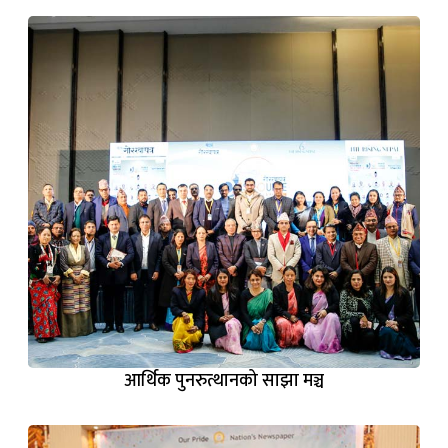
आर्थिक पुनरुत्थानको साझा मञ्च