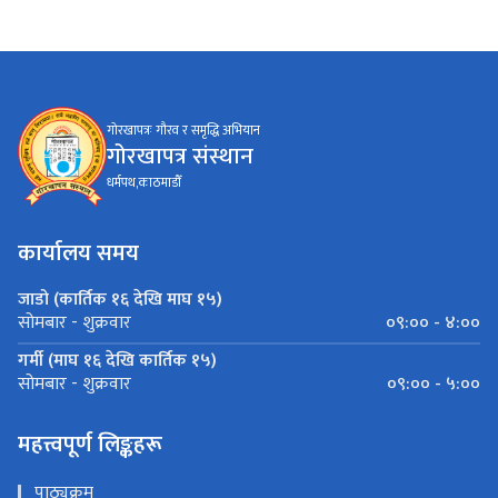
गोरखापत्रः गौरव र समृद्धि अभियान
गोरखापत्र संस्थान
धर्मपथ,काठमाडौँ
कार्यालय समय
जाडो (कार्तिक १६ देखि माघ १५)
०९:०० - ४:००
सोमबार - शुक्रवार
गर्मी (माघ १६ देखि कार्तिक १५)
०९:०० - ५:००
सोमबार - शुक्रवार
महत्त्वपूर्ण लिङ्कहरू
पाठ्यक्रम
एकीकृत कार्यालय व्यवस्थापन प्रणाली