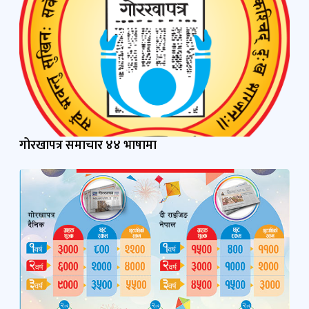
गोरखापत्र समाचार ४४ भाषामा
संविधान दिवस, बडादशैँ, शुभ दीपावली, नेपाल संवत् छठ