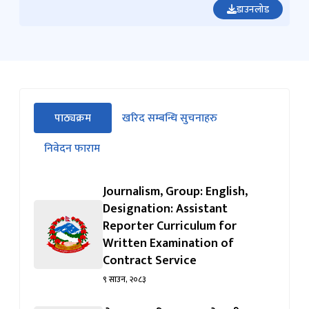
सीधा
पाठ्यक्रम
खरिद सम्बन्धि सुचनाहरु
पहिलो
(सक्रिय ट्याब)
ट्याबको
निवेदन फाराम
सामग्रीमा
जानुहोस्
Journalism, Group: English,
Designation: Assistant
Reporter Curriculum for
Written Examination of
Contract Service
९ साउन, २०८३
सेवा–पत्रकारिता, समूह–नेपाली, तह–
५, पद–सहायक समाचारदाता करार