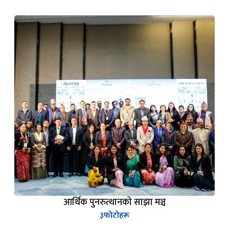
आर्थिक पुनरुत्थानको साझा मञ्च
३
फोटोहरू