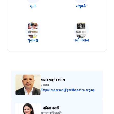
युवामञ्च
नयाँ नेपाल
ताराबहादुर बस्याल
प्रवक्ता
spokesperson@gorkhapatra.org.np
वविता कार्की
सुचना अधिकारी
info@gorkhapatra.org.np