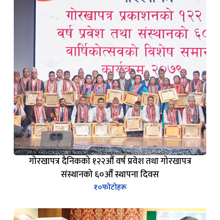
गोरखापत्र दैनिकको १२२औँ वर्ष प्रवेश तथा गोरखापत्र
संस्थानको ६०औँ स्थापना दिवस
१०
फोटोहरू