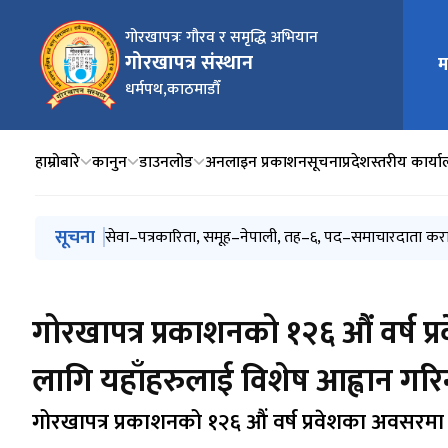
गोरखापत्रः गौरव र समृद्धि अभियान
गोरखापत्र संस्थान
म
मुख्य न
धर्मपथ,काठमाडौँ
हाम्रोबारे
कानुन
डाउनलोड
अनलाइन प्रकाशन
सूचना
प्रदेशस्तरीय कार्य
मुख्य नेभिगेसनमा जानुहोस्
सूचना
सेवा–पत्रकारिता, समूह–फोटोग्राफी तथा कला, तह–५,
सेवा–पत्रकारिता, समूह–नेपाली, तह–५, पद–सहायक समाचार
सेवा–पत्रकारिता, समूह–नेपाली, तह–६, पद–समाचारदाता करा
Journalism, Group: English, Designation: Assistan
स्थानीय समाचार दाता (स्ट्रिङ्गर) आवश्यकता सम्बन्धी सूचना ।
गोरखापत्र प्रकाशनको १२६ औं वर्ष 
लागि यहाँहरुलाई विशेष आह्वान गरिन
गोरखापत्र प्रकाशनको १२६ औं वर्ष प्रवेशका अवसरमा