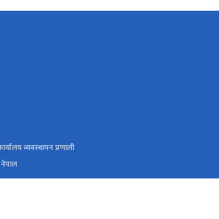
र्यालय व्यवस्थापन प्रणाली
 नेपाल
सञ्चार क्षेत्रको दीर्घकालीन नीति २०५९
्राकृतिक स्रोत तथा वित्त आयोग