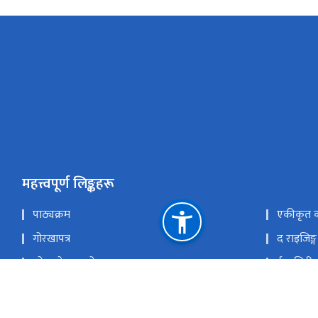
महत्त्वपूर्ण लिङ्कहरू
पाठ्यक्रम
एकीकृत का
गोरखापत्र
द राइजिङ्ग
लोक सेवा आयोग
ई हाजिरी
आफ्नो कुरा लेख्नुहोस्
सूचना तथा 
सन्चार निति २०७३
राष्ट्रिय प