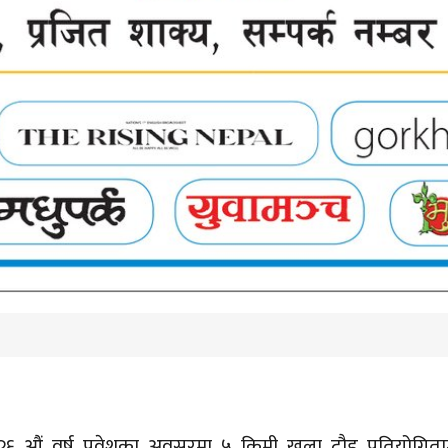
१२६ औं वर्ष प्रवेशका अवसरमा ५ किमी खुला दौड प्रतियोगित