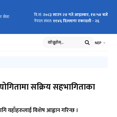
वि.सं:
२०८३ साउन २४ गते आइतबार, १४:५४ बजे
ाता करार सेवा
र सेवा
Reporter
 सम्बन्धी सूचना
िमिल्सिना
 खुला दौड
ि पेश गर्नुपर्ने
ल्ला तर्फको )
था बढुवाको
त्वलाई निर्देशन
ly and
ly and
नेपाल संवत:
११४६ दिल्लागा एकादशी - २६
ervice
्वान गरिन्छ ।
भाषा चयन गर्नुह
भाषा प
NEP
खोज्नुहोस्
रतियोगितामा सक्रिय सहभागिताका
गि यहाँहरुलाई विशेष आह्वान गरिन्छ ।