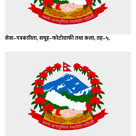
सेवा–पत्रकारिता, समूह–फोटोग्राफी तथा कला, तह–५,