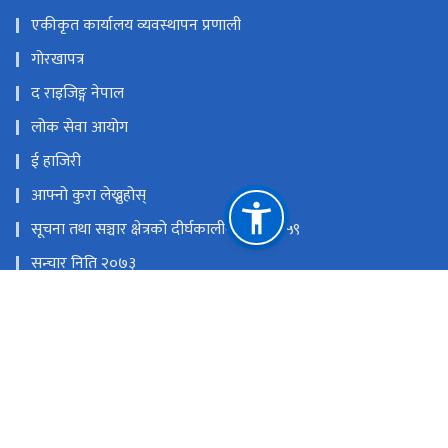
एकीकृत कार्यालय व्यवस्थापन प्रणाली
गोरखापत्र
द राइजिङ्ग नेपाल
लोक सेवा आयोग
ई हाजिरी
आफ्नो कुरा लेख्नुहोस्
सूचना तथा सञ्चार क्षेत्रको दीर्घकालीन नीति २०५९
सन्चार निति २०७३
राष्ट्रिय प्राकृतिक स्रोत तथा वित्त आयोग
धर्मपथ,काठमाडौँ
विज्ञापन: mgorkhapatra@gmail.com,०१–५३२७४९३, Online:
news.gorkhapatra@gmail.com, ग्राहक सेवा : ०१–५३२०६३८,
रिपोर्टिङ : ०१–५३४४४२९