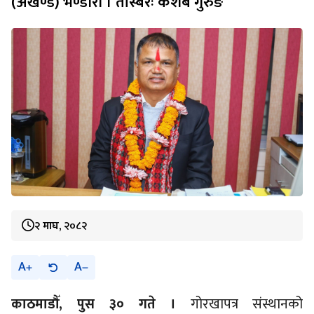
(अखण्ड) भण्डारी । तस्बिरः केशब गुरुङ
२ माघ, २०८२
A
A
काठमाडौँ, पुस ३० गते ।
गोरखापत्र संस्थानको