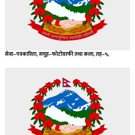
सेवा–पत्रकारिता, समूह–फोटोग्राफी तथा कला, तह–५,