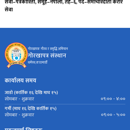
सेवा–पत्रकारिता, समूह–नेपाली, तह–६, पद–समाचारदाता करार
सेवा
गोरखापत्रः गौरव र समृद्धि अभियान
गोरखापत्र संस्थान
धर्मपथ,काठमाडौँ
कार्यालय समय
जाडो (कार्तिक १६ देखि माघ १५)
०९:०० - ४:००
सोमबार - शुक्रवार
गर्मी (माघ १६ देखि कार्तिक १५)
०९:०० - ५:००
सोमबार - शुक्रवार