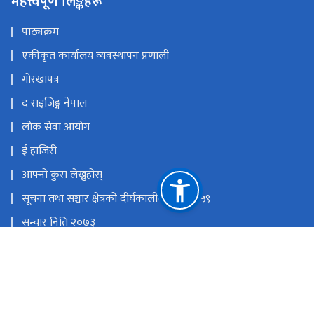
महत्त्वपूर्ण लिङ्कहरू
पाठ्यक्रम
एकीकृत कार्यालय व्यवस्थापन प्रणाली
गोरखापत्र
द राइजिङ्ग नेपाल
लोक सेवा आयोग
ई हाजिरी
आफ्नो कुरा लेख्नुहोस्
सूचना तथा सञ्चार क्षेत्रको दीर्घकालीन नीति २०५९
सन्चार निति २०७३
राष्ट्रिय प्राकृतिक स्रोत तथा वित्त आयोग
धर्मपथ,काठमाडौँ