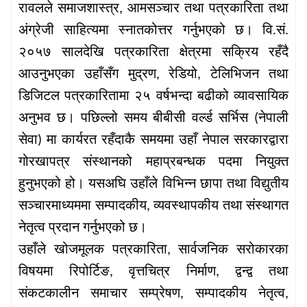
रावलले
समाजशास्त्र
आमसञ्चार
तथा
पत्रकारिता
तथा
,
अंग्रेजी
साहित्यमा
स्नातकोत्तर
गर्नुभएको
छ।
वि
सं
.
.
२०५७
सालदेखि
पत्रकारिता
क्षेत्रमा
सक्रिय
रहँदै
आउनुभएका
उहाँसँग
मुद्रण
रेडियो
टेलिभिजन
तथा
,
,
डिजिटल
पत्रकारितामा
२५
वर्षभन्दा
बढीको
व्यावसायिक
अनुभव
छ।
पछिल्लो
समय
बीबीसी
वर्ल्ड
सर्भिस
नेपाली
(
सेवा
मा
कार्यरत
रहँदाकै
समयमा
उहाँ
नेपाल
सरकारद्वारा
)
गोरखापत्र
संस्थानको
महाप्रबन्धक
पदमा
नियुक्त
हुनुभएको
हो।
यसअघि
उहाँले
विभिन्न
छापा
तथा
विद्युतीय
सञ्चारमाध्यममा
सम्पादकीय
व्यवस्थापकीय
तथा
संस्थागत
,
नेतृत्व
प्रदान
गर्नुभएको
छ।
उहाँले
खोजमूलक
पत्रकारिता
सार्वजनिक
सरोकारका
,
विषयमा
रिपोर्टिङ
वृत्तचित्र
निर्माण
द्वन्द्व
तथा
,
,
संकटकालीन
समाचार
सम्प्रेषण
सम्पादकीय
नेतृत्व
,
,