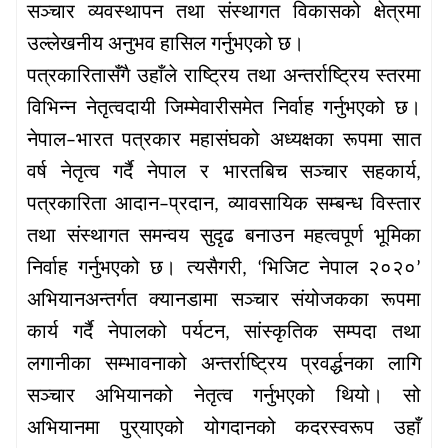
सञ्चार
व्यवस्थापन
तथा
संस्थागत
विकासको
क्षेत्रमा
उल्लेखनीय
अनुभव
हासिल
गर्नुभएको
छ।
पत्रकारितासँगै
उहाँले
राष्ट्रिय
तथा
अन्तर्राष्ट्रिय
स्तरमा
विभिन्न
नेतृत्वदायी
जिम्मेवारीसमेत
निर्वाह
गर्नुभएको
छ।
नेपाल
भारत
पत्रकार
महासंघको
अध्यक्षका
रूपमा
सात
–
वर्ष
नेतृत्व
गर्दै
नेपाल
र
भारतबिच
सञ्चार
सहकार्य
,
पत्रकारिता
आदान
प्रदान
व्यावसायिक
सम्बन्ध
विस्तार
–
,
तथा
संस्थागत
समन्वय
सुदृढ
बनाउन
महत्वपूर्ण
भूमिका
निर्वाह
गर्नुभएको
छ।
त्यसैगरी
भिजिट
नेपाल
२०२०
, ‘
’
अभियानअन्तर्गत
क्यानडामा
सञ्चार
संयोजकका
रूपमा
कार्य
गर्दै
नेपालको
पर्यटन
सांस्कृतिक
सम्पदा
तथा
,
लगानीका
सम्भावनाको
अन्तर्राष्ट्रिय
प्रवर्द्धनका
लागि
सञ्चार
अभियानको
नेतृत्व
गर्नुभएको
थियो।
सो
अभियानमा
पुर्
याएको
योगदानको
कदरस्वरूप
उहाँ