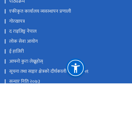
पाठ्यक्रम
एकीकृत कार्यालय व्यवस्थापन प्रणाली
गोरखापत्र
द राइजिङ्ग नेपाल
लोक सेवा आयोग
ई हाजिरी
आफ्नो कुरा लेख्नुहोस्
सूचना तथा सञ्चार क्षेत्रको दीर्घकालीन नीति २०५९
सन्चार निति २०७३
राष्ट्रिय प्राकृतिक स्रोत तथा वित्त आयोग
धर्मपथ,काठमाडौँ
विज्ञापन: mgorkhapatra@gmail.com,०१–५३२७४९३, Online:
news.gorkhapatra@gmail.com, ग्राहक सेवा : ०१–५३२०६३८,