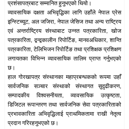
प्रशंसापत्रबाट
सम्मानित
हुनुभएको
थियो।
व्यावसायिक
दक्षता
अभिवृद्धिका
लागि
उहाँले
नेपाल
प्रेस
इन्स्टिच्युट
अल
जजिरा
नेपाल
जेसिज
तथा
अन्य
राष्ट्रिय
,
,
एवं
अन्तर्राष्ट्रिय
संस्थाबाट
उन्नत
पत्रकारिता
खोज
,
पत्रकारिता
द्वन्द्वकालीन
रिपोर्टिङ
मानवअधिकार
शान्ति
,
,
,
पत्रकारिता
टेलिभिजन
रिपोर्टिङ
तथा
प्रशिक्षक
प्रशिक्षण
,
लगायतका
विभिन्न
व्यावसायिक
तालिम
प्राप्त
गर्नुभएको
छ।
हाल
गोरखापत्र
संस्थानका
महाप्रबन्धकको
रूपमा
उहाँ
सार्वजनिक
सञ्चार
संस्थाको
संस्थागत
सुदृढीकरण
,
सम्पादकीय
विश्वसनीयता
व्यावसायिक
उत्कृष्टता
,
,
डिजिटल
रूपान्तरण
तथा
सार्वजनिक
सेवा
पत्रकारिताको
प्रभावकारिता
अभिवृद्धिलाई
प्राथमिकतामा
राखी
नेतृत्व
प्रदान
गरिरहनुभएको
छ।