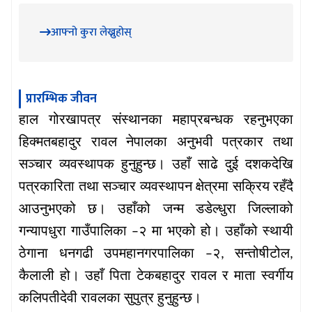
आफ्नो कुरा लेख्नुहोस्
प्रारम्भिक जीवन
हाल
गोरखापत्र
संस्थानका
महाप्रबन्धक
रहनुभएका
हिक्मतबहादुर
रावल
नेपालका
अनुभवी
पत्रकार
तथा
सञ्चार
व्यवस्थापक
हुनुहुन्छ।
उहाँ
साढे
दुई
दशकदेखि
पत्रकारिता
तथा
सञ्चार
व्यवस्थापन
क्षेत्रमा
सक्रिय
रहँदै
आउनुभएको
छ।
उहाँको
जन्म
डडेल्धुरा
जिल्लाको
गन्यापधुरा
गाउँपालिका
२
मा
भएको
हो।
उहाँको
स्थायी
–
ठेगाना
धनगढी
उपमहानगरपालिका
२
सन्तोषीटोल
–
,
,
कैलाली
हो।
उहाँ
पिता
टेकबहादुर
रावल
र
माता
स्वर्गीय
कलिपतीदेवी
रावलका
सुपुत्र
हुनुहुन्छ।