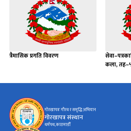
त्रैमासिक प्रगति विवरण
सेवा–पत्रक
कला, तह–५
गोरखापत्रः गौरव र समृद्धि अभियान
गोरखापत्र संस्थान
धर्मपथ,काठमाडौँ