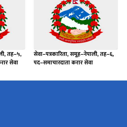
ाली, तह–५,
सेवा–पत्रकारिता, समूह–नेपाली, तह–६,
ार सेवा
पद–समाचारदाता करार सेवा