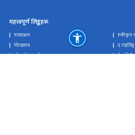
महत्त्वपूर्ण लिङ्कहरू
पाठ्यक्रम
एकीकृत का
गोरखापत्र
द राइजिङ्ग
लोक सेवा आयोग
ई हाजिरी
आफ्नो कुरा लेख्नुहोस्
सूचना तथा 
सन्चार निति २०७३
राष्ट्रिय प
mail.com,०१–५३२७४९३, Online: news.gorkhapatra@gmail.com, ग्राहक स