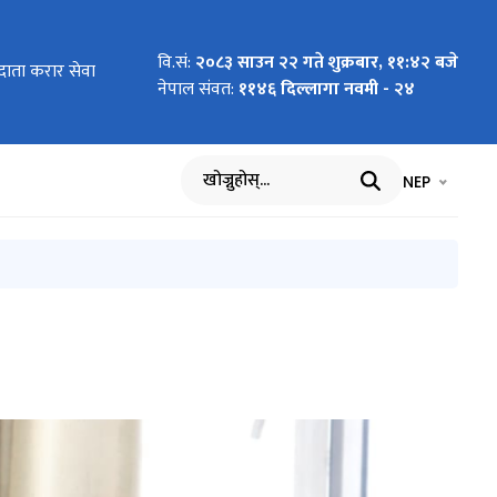
वि.सं:
२०८३ साउन २२ गते शुक्रबार, ११:४२ बजे
ाता करार सेवा
र सेवा
Reporter
 सम्बन्धी सूचना
िमिल्सिना
 खुला दौड
ि पेश गर्नुपर्ने
ल्ला तर्फको )
ा बढुवाको सूचना
त्वलाई निर्देशन
ly and Delivery
ly and Delivery
नेपाल संवत:
११४६ दिल्लागा नवमी - २४
ervice
्वान गरिन्छ ।
भाषा चयन गर्नुह
भाषा प
NEP
खोज्नुहोस्