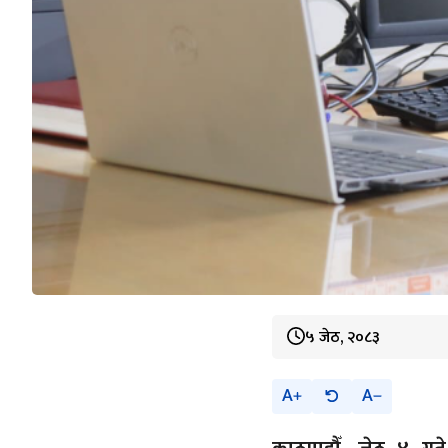
५ जेठ, २०८३
A
A