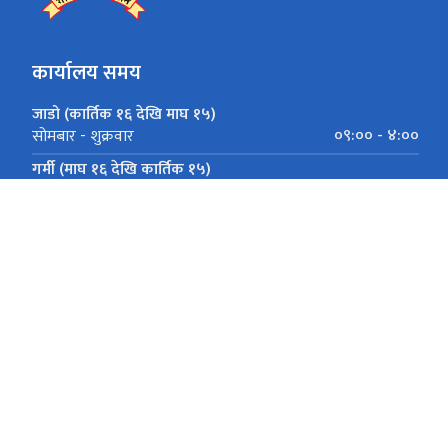
कार्यालय समय
जाडो (कार्तिक १६ देखि माघ १५)
०९:०० - ४:००
सोमबार - शुक्रवार
गर्मी (माघ १६ देखि कार्तिक १५)
०९:०० - ५:००
सोमबार - शुक्रवार
धर्मपथ,काठमाडौँ
विज्ञापन: mgorkhapatra@g