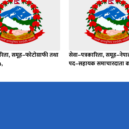
ारिता, समूह–फोटोग्राफी तथा
सेवा–पत्रकारिता, समूह–नेप
,
पद–सहायक समाचारदाता कर