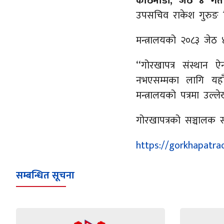
काठमाडौँ, जेठ ४ ग
उपसचिव राकेश गुरुङ न
मन्त्रालयको २०८३ जेठ ४
‘‘गोरखापत्र संस्था
नभएसम्मका लागि यहा
मन्त्रालयको पत्रमा उल
गोरखापत्रको सञ्चालक 
https://gorkhapatr
सम्बन्धित सूचना