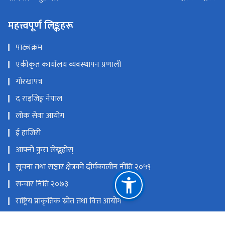
गर्मी (माघ १६ देखि कार्तिक १५)
०९:०० - ५:००
सोमबार - शुक्रवार
महत्त्वपूर्ण लिङ्कहरू
पाठ्यक्रम
एकीकृत कार्यालय व्यवस्थापन प्रणाली
गोरखापत्र
द राइजिङ्ग नेपाल
लोक सेवा आयोग
ई हाजिरी
आफ्नो कुरा लेख्नुहोस्
सूचना तथा सञ्चार क्षेत्रको दीर्घकालीन नीति २०५९
सन्चार निति २०७३
राष्ट्रिय प्राकृतिक स्रोत तथा वित्त आयोग