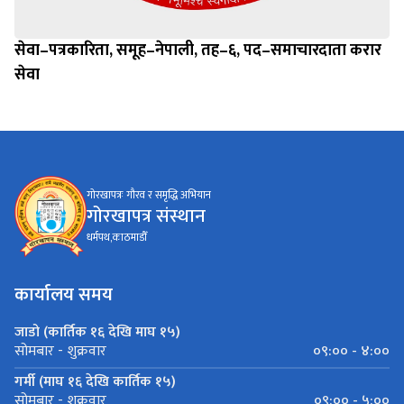
सेवा–पत्रकारिता, समूह–नेपाली, तह–६, पद–समाचारदाता करार
सेवा
गोरखापत्रः गौरव र समृद्धि अभियान
गोरखापत्र संस्थान
धर्मपथ,काठमाडौँ
कार्यालय समय
जाडो (कार्तिक १६ देखि माघ १५)
०९:०० - ४:००
सोमबार - शुक्रवार