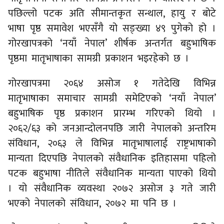
काठमाडौँ, वैशाख २४ गते ।
गोरखापत्र दैनिकमा ४९
मातृभाषामा समाचार सामग्री प्रकाशन गर्न थालिएको छ ।
पछिल्लो पटक अति सीमान्तकृत सन्थाल, हायु र बोटे
भाषा पृष्ठ समावेश भएसँगै यो सङ्ख्या ४९ पुगेको हो ।
गोरखापत्रको ‘नयाँ नेपाल’ शीर्षक अन्तर्गत बहुभाषिक
पृष्ठमा मातृभाषाका सामग्री प्रकाशन भइरहेको छ ।
गोरखापत्रमा २०६४ असोज १ गतेदेखि विभिन्न
मातृभाषाका समाचार सामग्री समेटिएको ‘नयाँ नेपाल’
बहुभाषिक पृष्ठ प्रकाशन प्रारम्भ गरिएको थियो ।
२०६२/६३ को जनआन्दोलनपछि जारी नेपालको अन्तरिम
संविधान, २०६३ ले विभिन्न मातृभाषालाई राष्ट्रभाषाको
मान्यता दिएपछि नेपालको संवैधानिक इतिहासमा पहिलो
पटक बहुभाषा नीतिले संवैधानिक मान्यता पाएको थियो
। यो संवैधानिक व्यवस्था २०७२ असोज ३ गते जारी