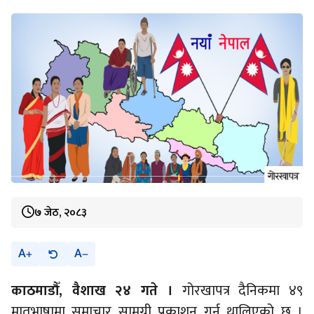
भएसँगै यो सङ्ख्या ४९ पुगेको हो ।
७ जेठ, २०८३
A
A