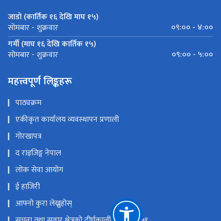
जाडो (कार्तिक १६ देखि माघ १५)
०९:०० - ४:००
सोमबार - शुक्रवार
गर्मी (माघ १६ देखि कार्तिक १५)
०९:०० - ५:००
सोमबार - शुक्रवार
महत्त्वपूर्ण लिङ्कहरू
पाठ्यक्रम
एकीकृत कार्यालय व्यवस्थापन प्रणाली
गोरखापत्र
द राइजिङ्ग नेपाल
लोक सेवा आयोग
ई हाजिरी
आफ्नो कुरा लेख्नुहोस्
सूचना तथा सञ्चार क्षेत्रको दीर्घकालीन नीति २०५९