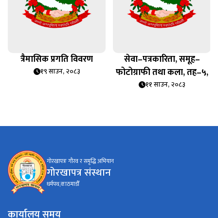
त्रैमासिक प्रगति विवरण
सेवा–पत्रकारिता, समूह–
फोटोग्राफी तथा कला, तह–५,
१९ साउन, २०८३
११ साउन, २०८३
गोरखापत्रः गौरव र समृद्धि अभियान
गोरखापत्र संस्थान
धर्मपथ,काठमाडौँ
कार्यालय समय