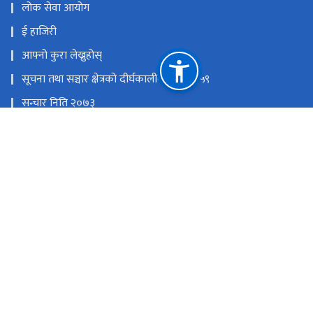
लोक सेवा आयोग
ई हाजिरी
आफ्नो कुरा लेख्नुहोस्
सूचना तथा सञ्चार क्षेत्रको दीर्घकालीन नीति २०५९
सन्चार निति २०७३
राष्ट्रिय प्राकृतिक स्रोत तथा वित्त आयोग
धर्मपथ,काठमाडौँ
विज्ञापन: mgorkhapatra@gmail.com,०१–५३२७४९३, Online:
news.gorkhapatra@gmail.com, ग्राहक सेवा : ०१–५३२०६३८,
रिपोर्टिङ : ०१–५३४४४२९
टोल फ्री नं.
15320835