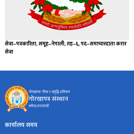
सेवा–पत्रकारिता, समूह–नेपाली, तह–६, पद–समाचारदाता करार
सेवा
गोरखापत्रः गौरव र समृद्धि अभियान
गोरखापत्र संस्थान
धर्मपथ,काठमाडौँ
कार्यालय समय