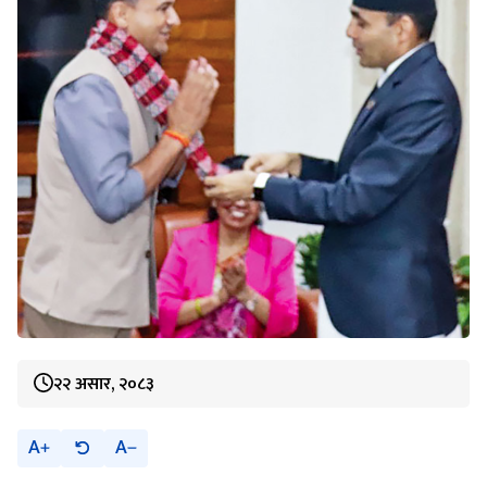
२२ असार, २०८३
A
A