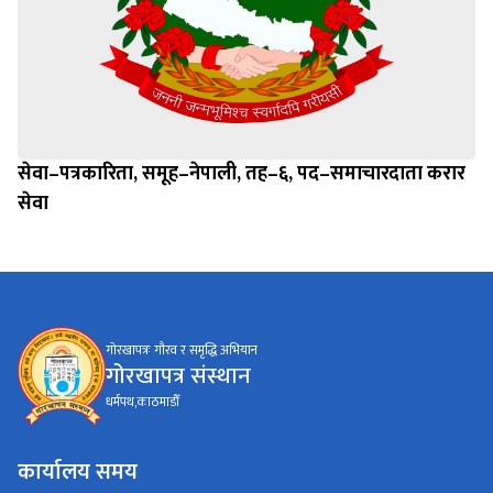
सेवा–पत्रकारिता, समूह–नेपाली, तह–६, पद–समाचारदाता करार
सेवा
गोरखापत्रः गौरव र समृद्धि अभियान
गोरखापत्र संस्थान
धर्मपथ,काठमाडौँ
कार्यालय समय