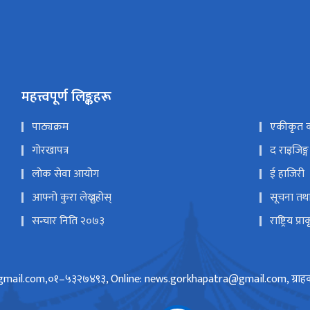
महत्त्वपूर्ण लिङ्कहरू
पाठ्यक्रम
एकीकृत का
गोरखापत्र
द राइजिङ्ग
लोक सेवा आयोग
ई हाजिरी
आफ्नो कुरा लेख्नुहोस्
सूचना तथा 
सन्चार निति २०७३
राष्ट्रिय प
mail.com,०१–५३२७४९३, Online: news.gorkhapatra@gmail.com, ग्राहक स