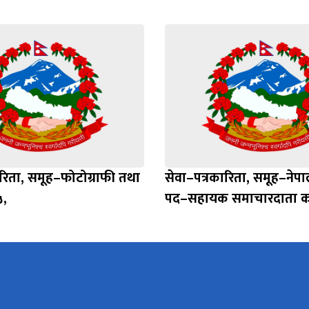
ारिता, समूह–फोटोग्राफी तथा
सेवा–पत्रकारिता, समूह–नेप
,
पद–सहायक समाचारदाता कर