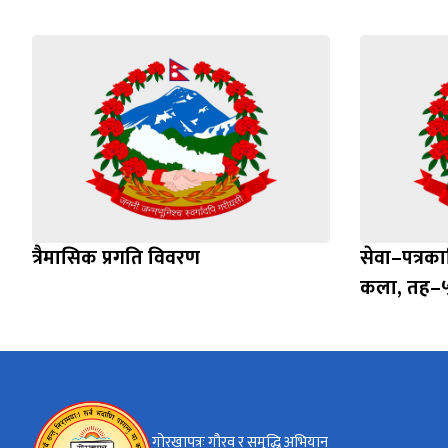
त्रैमासिक प्रगति विवरण
सेवा–पत्रक
कला, तह–५
गोरखापत्रः गौरव र समृद्धि अभियान