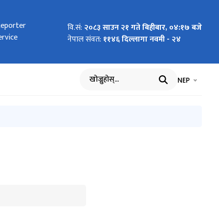
ाता करार सेवा
र सेवा
Reporter
 सम्बन्धी सूचना
िमिल्सिना
 खुला दौड
ि पेश गर्नुपर्ने
ल्ला तर्फको )
ा बढुवाको सूचना
त्वलाई निर्देशन
ly and Delivery
ly and Delivery
वि.सं:
२०८३ साउन २१ गते बिहीबार, ०४:१७ बजे
ervice
्वान गरिन्छ ।
नेपाल संवत:
११४६ दिल्लागा नवमी - २४
भाषा चयन गर्नुह
भाषा प
NEP
खोज्नुहोस्