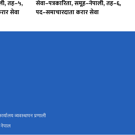
ाली, तह–५,
सेवा–पत्रकारिता, समूह–नेपाली, तह–६,
ार सेवा
पद–समाचारदाता करार सेवा
र्यालय व्यवस्थापन प्रणाली
 नेपाल