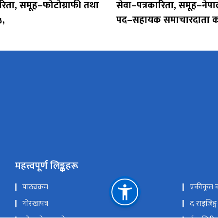
ारिता, समूह–फोटोग्राफी तथा
सेवा–पत्रकारिता, समूह–नेप
,
पद–सहायक समाचारदाता कर
महत्त्वपूर्ण लिङ्कहरू
पाठ्यक्रम
एकीकृत का
गोरखापत्र
द राइजिङ्ग