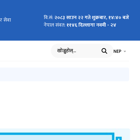
वि.सं:
२०८३ साउन २२ गते शुक्रबार, १४:४० बजे
ाता करार सेवा
र सेवा
Reporter
 सम्बन्धी सूचना
िमिल्सिना
 खुला दौड
ि पेश गर्नुपर्ने
ल्ला तर्फको )
ा बढुवाको सूचना
त्वलाई निर्देशन
ly and Delivery
ly and Delivery
नेपाल संवत:
११४६ दिल्लागा नवमी - २४
ervice
्वान गरिन्छ ।
भाषा चयन गर्नुह
भाषा प
NEP
खोज्नुहोस्