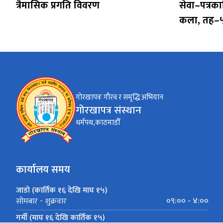
त्रैमासिक प्रगति विवरण
सेवा–पत्रक
कला, तह–५
गोरखापत्रः गौरव र समृद्धि अभियान
गोरखापत्र संस्थान
धर्मपथ,काठमाडौँ
कार्यालय समय
जाडो (कार्तिक १६ देखि माघ १५)
०९:०० - ४:००
सोमबार - शुक्रवार
गर्मी (माघ १६ देखि कार्तिक १५)