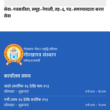
सेवा–पत्रकारिता, समूह–नेपाली, तह–६, पद–समाचारदाता करार
सेवा
गोरखापत्रः गौरव र समृद्धि अभियान
गोरखापत्र संस्थान
धर्मपथ,काठमाडौँ
कार्यालय समय
जाडो (कार्तिक १६ देखि माघ १५)
०९:०० - ४:००
सोमबार - शुक्रवार
गर्मी (माघ १६ देखि कार्तिक १५)
०९:०० - ५:००
सोमबार - शुक्रवार