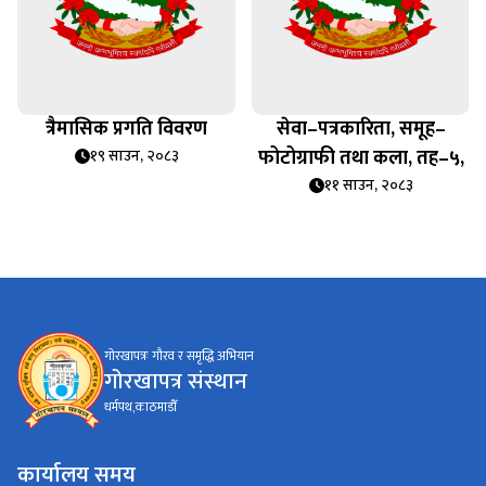
त्रैमासिक प्रगति विवरण
सेवा–पत्रकारिता, समूह–
फोटोग्राफी तथा कला, तह–५,
१९ साउन, २०८३
११ साउन, २०८३
गोरखापत्रः गौरव र समृद्धि अभियान
गोरखापत्र संस्थान
धर्मपथ,काठमाडौँ
कार्यालय समय