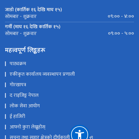
जाडो (कार्तिक १६ देखि माघ १५)
०९:०० - ४:००
सोमबार - शुक्रवार
गर्मी (माघ १६ देखि कार्तिक १५)
०९:०० - ५:००
सोमबार - शुक्रवार
महत्त्वपूर्ण लिङ्कहरू
पाठ्यक्रम
एकीकृत कार्यालय व्यवस्थापन प्रणाली
गोरखापत्र
द राइजिङ्ग नेपाल
लोक सेवा आयोग
ई हाजिरी
आफ्नो कुरा लेख्नुहोस्
सूचना तथा सञ्चार क्षेत्रको दीर्घकालीन नीति २०५९